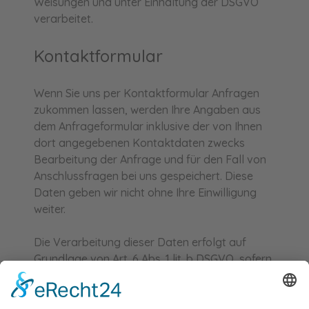
Weisungen und unter Einhaltung der DSGVO
verarbeitet.
Kontaktformular
Wenn Sie uns per Kontaktformular Anfragen
zukommen lassen, werden Ihre Angaben aus
dem Anfrageformular inklusive der von Ihnen
dort angegebenen Kontaktdaten zwecks
Bearbeitung der Anfrage und für den Fall von
Anschlussfragen bei uns gespeichert. Diese
Daten geben wir nicht ohne Ihre Einwilligung
weiter.
Die Verarbeitung dieser Daten erfolgt auf
Grundlage von Art. 6 Abs. 1 lit. b DSGVO, sofern
Ihre Anfrage mit der Erfüllung eines Vertrags
zusammenhängt oder zur Durchführung
vorvertraglicher Maßnahmen erforderlich ist. In