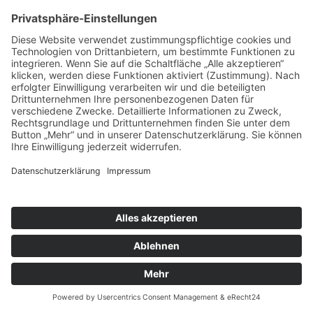
allen übrigen Fällen beruht die Verarbeitung auf
unserem berechtigten Interesse an der
effektiven Bearbeitung der an uns gerichteten
Anfragen (Art. 6 Abs. 1 lit. f DSGVO) oder auf
Ihrer Einwilligung (Art. 6 Abs. 1 lit. a DSGVO)
sofern diese abgefragt wurde; die Einwilligung ist
jederzeit widerrufbar.
Die von Ihnen im Kontaktformular eingegebenen
Daten verbleiben bei uns, bis Sie uns zur
Löschung auffordern, Ihre Einwilligung zur
Speicherung widerrufen oder der Zweck für die
Datenspeicherung entfällt (z. B. nach
abgeschlossener Bearbeitung Ihrer Anfrage).
Zwingende gesetzliche Bestimmungen –
insbesondere Aufbewahrungsfristen – bleiben
unberührt.