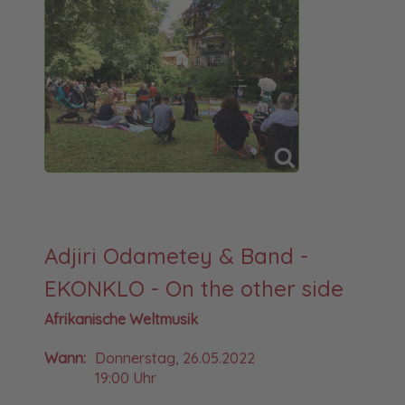
Adjiri Odametey & Band -
EKONKLO - On the other side
Afrikanische Weltmusik
Wann:
Donnerstag, 26.05.2022
19:00 Uhr